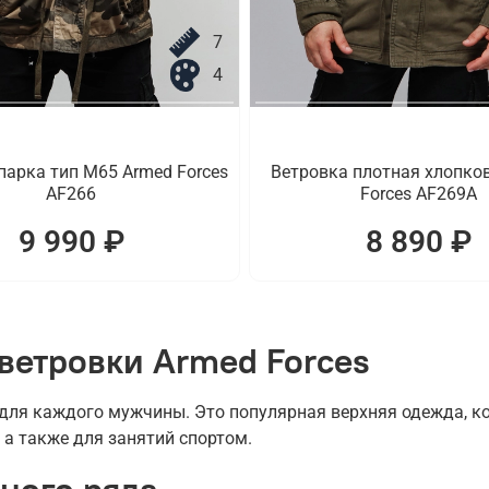
7
4
парка тип M65 Armed Forces
Ветровка плотная хлопко
AF266
Forces AF269A
9 990 ₽
8 890 ₽
ветровки Armed Forces
ля каждого мужчины. Это популярная верхняя одежда, ко
 а также для занятий спортом.