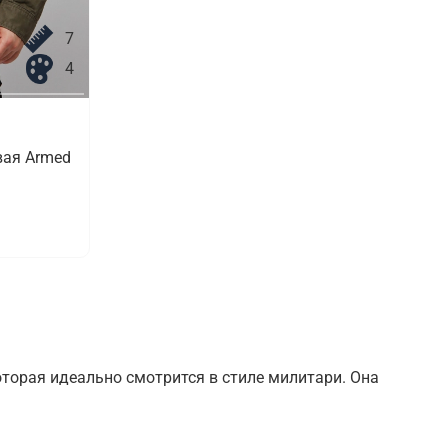
7
4
вая Armed
торая идеально смотрится в стиле милитари. Она