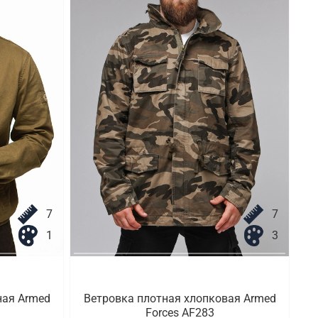
7
7
1
3
ная Armed
Ветровка плотная хлопковая Armed
Forces AF283