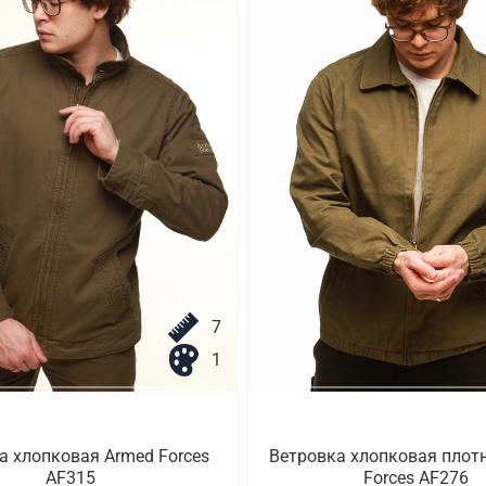
7
1
а хлопковая Armed Forces
Ветровка хлопковая плот
AF315
Forces AF276