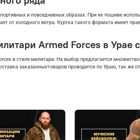
ного ряда
портивных и повседневных образах. При их пошиве исполь
ет от холодного ветра. Куртка такого формата имеет прави
илитари Armed Forces в Урае 
rces в стиле милитари. На выбор предлагается множеств
оставка заказанныхтоваров проводится по Ураю, так же от