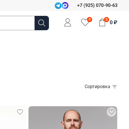
+7 (925) 070-90-63
0
0
0 ₽
Сортировка