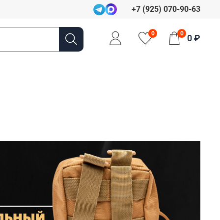
+7 (925) 070-90-63
0
0
0 ₽