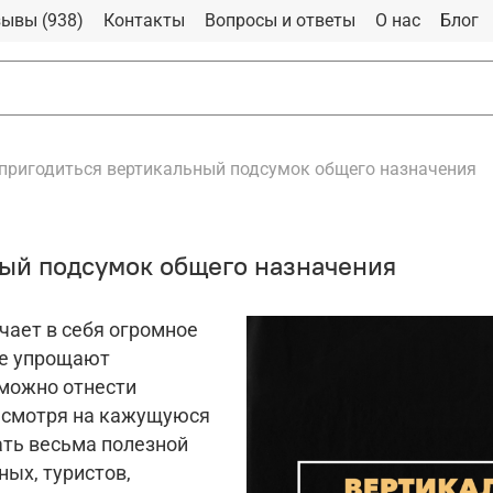
ывы (938)
Контакты
Вопросы и ответы
О нас
Блог
пригодиться вертикальный подсумок общего назначения
ный подсумок общего назначения
чает в себя огромное
ые упрощают
 можно отнести
есмотря на кажущуюся
ать весьма полезной
ных, туристов,