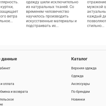
улярность.
одежду шили исключительно
отражение
куртки,
из натуральных тканей. Со
мужской о
 защищает
временем человечество
актуальны
ого ветра
научилось производить
каждый де
ьное...
искусственные материалы и
позволяют
подстраивать их...
стильно...
 данные
Каталог
абинет
Верхняя одежда
Одежда
 и оплата
Аксессуары
бмена и возврата
По брендам
тельское
Новинки
ие