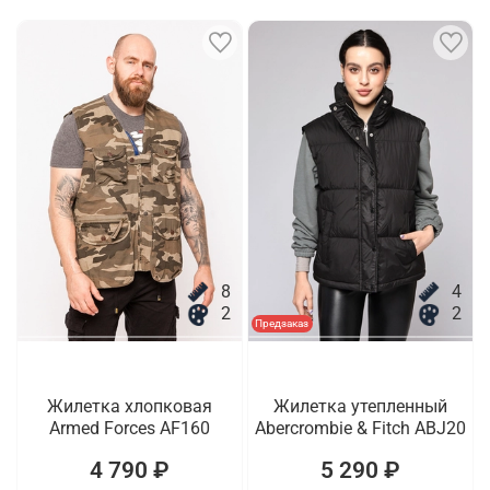
8
4
2
2
Предзаказ
Жилетка хлопковая
Жилетка утепленный
Armed Forces AF160
Abercrombie & Fitch ABJ20
4 790 ₽
5 290 ₽