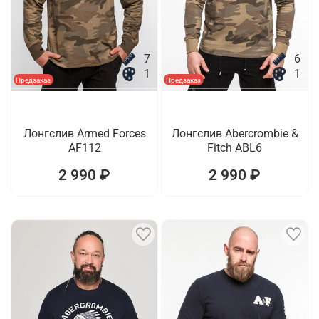
7
6
1
1
Предзаказ
Предзаказ
Лонгслив Armed Forces
Лонгслив Abercrombie &
AF112
Fitch ABL6
2 990 ₽
2 990 ₽