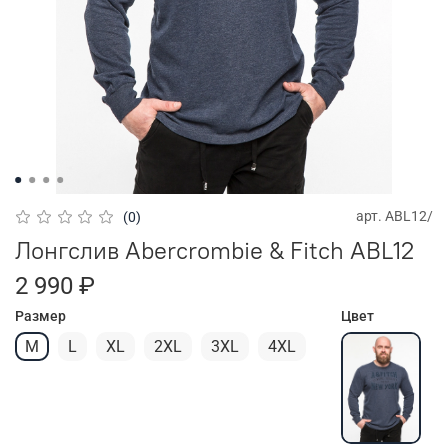
арт.
ABL12/
(0)
Лонгслив Abercrombie & Fitch ABL12
2 990 ₽
Размер
Цвет
M
L
XL
2XL
3XL
4XL