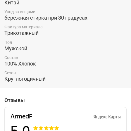
Китай
образ. Лонгслив можно надеть в качестве
самостоятельной вещи, либо в качестве нижнего слоя
Уход за вещами
для создания многослойного образа. Легко сочетается
бережная стирка при 30 градусах
с брюками и джинсами, кроссовками, кедами и
туфлями. Такой лонгслив станет отличной
Фактура материала
Трикотажный
составляющей вашего гардероба.
Пол
Мужской
Состав
100% Хлопок
Сезон
Круглогодичный
Отзывы