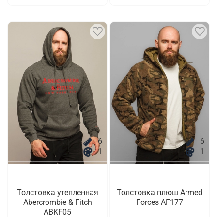
6
6
1
1
Толстовка утепленная
Толстовка плюш Armed
Abercrombie & Fitch
Forces AF177
ABKF05