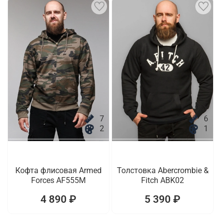
7
6
2
1
Кофта флисовая Armed
Толстовка Abercrombie &
Forces AF555M
Fitch ABK02
4 890 ₽
5 390 ₽