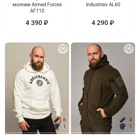
молнии Armed Forces
Industries AL60
AF110
4 390 ₽
4 290 ₽
6
4
1
1