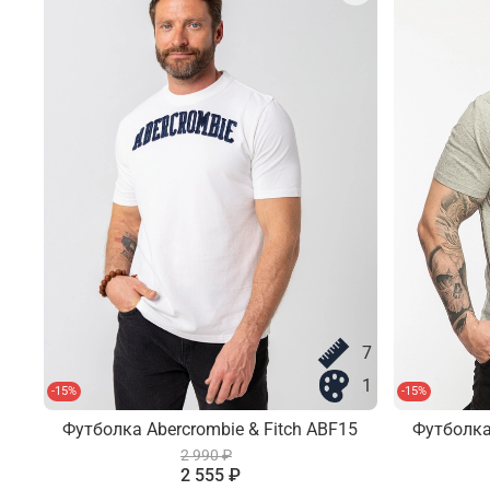
7
1
-15%
-15%
Футболка Abercrombie & Fitch ABF15
Футболка
2 990 ₽
2 555 ₽