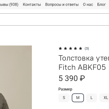
ывы (938)
Контакты
Вопросы и ответы
О нас
Блог
(3)
Толстовка ут
Fitch ABKF05
5 390 ₽
Размер
S
M
L
XL