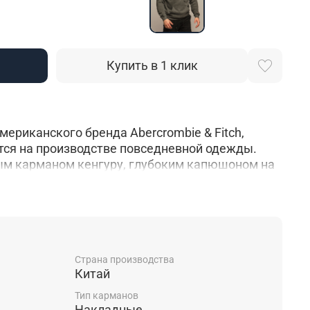
Купить в 1 клик
мериканского бренда Abercrombie & Fitch,
тся на производстве повседневной одежды.
м карманом кенгуру, глубоким капюшоном на
е мягкие манжеты плотно прилегают к
епленная толстовка имеет вышитый фирменный
и. Отлично подойдет для повседневной жизни,
 туризма и дальних поездок, так как имеет
крой, который не будет сковывать Ваши
лько органическое хлопковое волокно,
Страна производства
Китай
елу дышать.
Тип карманов
Накладные