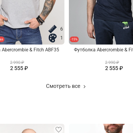
6
1
аз
-15%
 Abercrombie & Fitch ABF35
Футболка Abercrombie & Fi
2 990 ₽
2 990 ₽
2 555 ₽
2 555 ₽
Смотреть все