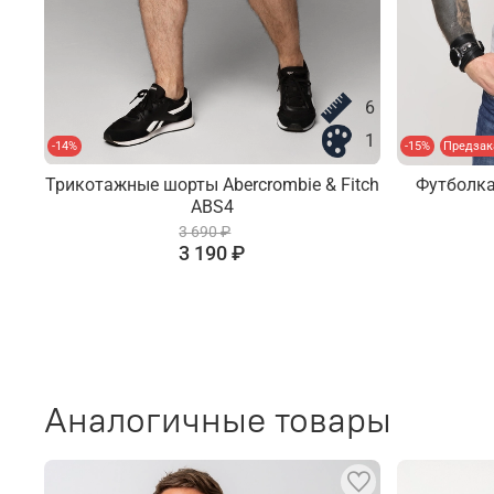
6
1
-14%
-15%
Предзак
Трикотажные шорты Abercrombie & Fitch
Футболка
ABS4
3 690 ₽
3 190 ₽
Аналогичные товары