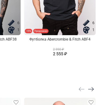
6
6
1
1
-15%
Предзаказ
-15
tch ABF38
Футболка Abercrombie & Fitch ABF4
2 990 ₽
2 555 ₽