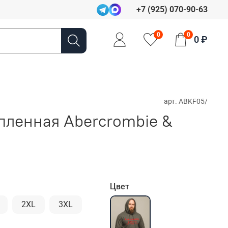
+7 (925) 070-90-63
0
0
0 ₽
арт.
ABKF05/
епленная Abercrombie &
Цвет
2XL
3XL