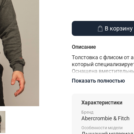
В корзину
Описание
Толстовка с флисом от а
который специализируе
Оснащена вместительны
утяжке шнурке. Удобны
Показать полностью
запястьям и талии. Ут
логотип бренда на груд
активного образа жизни,
Характеристики
правильный свободный 
движения. В составе то
Бренд
Abercrombie & Fitch
позволяющее Вашему т
Особенности модели
Дышащий материал