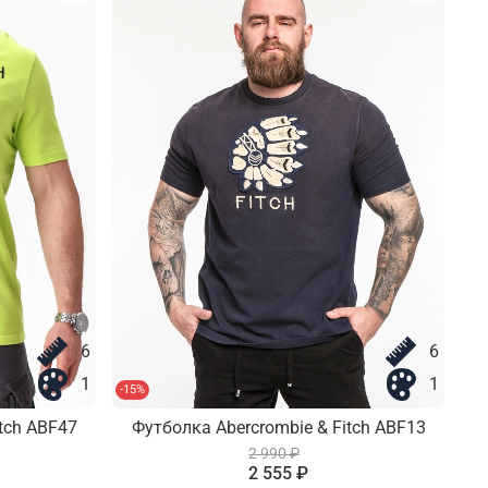
6
6
1
1
-15%
-15
tch ABF47
Футболка Abercrombie & Fitch ABF13
2 990 ₽
2 555 ₽