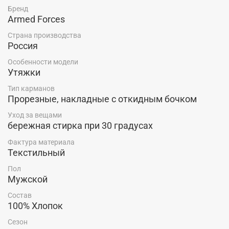
накладных кармана на пуговицах сзади. Шорты
Бренд
надежно застегиваются на пуговицу и металлическую
Armed Forces
молнию, а для удобства ношения есть шлёвки для
Страна производства
ремня. Такие шорты станут прекрасным выбором как
Россия
для человека с активным образом жизни,
занимающимся спортом, туризмом, так и на
Особенности модели
повседневную основу.
Утяжки
Тип карманов
Прорезные, накладные с откидным бочком
Уход за вещами
бережная стирка при 30 градусах
Фактура материала
Текстильный
Пол
Мужской
Состав
100% Хлопок
Сезон