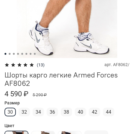
арт.
AF8062/
(13)
Шорты карго легкие Armed Forces
AF8062
4 590 ₽
5 290 ₽
Размер
30
32
34
36
38
40
42
44
Цвет