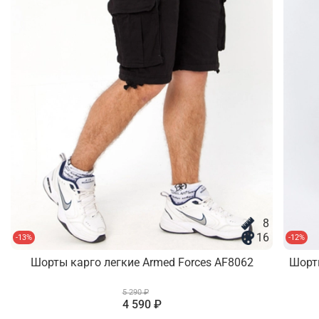
8
16
-13%
-12%
Шорты карго легкие Armed Forces AF8062
Шорт
5 290 ₽
4 590 ₽