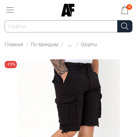
0
Главная
По брендам
...
Шорты
-13%