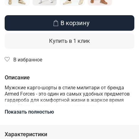
В корзину
Купить в 1 клик
В избранное
Описание
Мужские карго-шорты в стиле милитари от бренда
Armed Forces - это один из самых удобных предметов
гардероба для комфортной жизни в жаркое время
года. Шорты сделаны из качественного
Показать полностью
гипоаллергенного хлопка. В них не будет жарко или
холодно, они прекрасно дышат, быстро сохнут и почти
не мнутся. Шорты дополнены большим количеством
карманов для хранения личных вещей - два прорезных
Характеристики
и два накладных кармана спереди, а также два