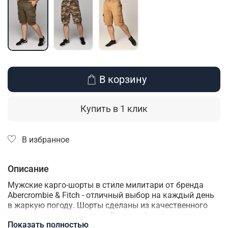
В корзину
Купить в 1 клик
В избранное
Описание
Мужские карго-шорты в стиле милитари от бренда
Abercrombie & Fitch - отличный выбор на каждый день
в жаркую погоду. Шорты сделаны из качественного
гипоаллергенного хлопка. В них не будет жарко или
Показать полностью
холодно, они прекрасно дышат, быстро сохнут и почти