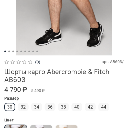
арт.
AB603/
(0)
Шорты карго Abercrombie & Fitch
AB603
4 790 ₽
5 490 ₽
Размер
30
32
34
36
38
40
42
44
Цвет