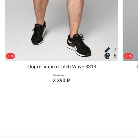
7
6
-13%
-15%
Шорты карго Catch Wave 8319
3 890 ₽
3 390 ₽