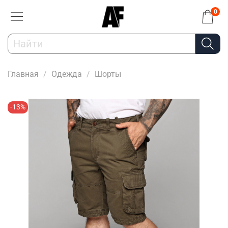
0
Главная
Одежда
Шорты
-13%