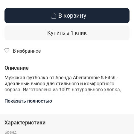
В корзину
Купить в 1 клик
В избранное
Описание
Мужская футболка от бренда Abercrombie & Fitch -
идеальный выбор для стильного и комфортного
образа. Изготовлена из 100% натурального хлопка,
она приятная на ощупь и дышащая. Прямой крой
Показать полностью
отлично подойдет для создания базового гардероба.
Эта футболка будет отлично сочетаться с любыми
брюками или джинсами, создавая элегантный или
повседневный образ в зависимости от вашего
Характеристики
настроения.
Бренд