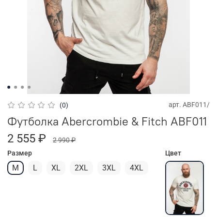
арт.
ABF011/
(0)
Футболка Abercrombie & Fitch ABF011
2 555 ₽
2 990 ₽
Размер
Цвет
M
L
XL
2XL
3XL
4XL