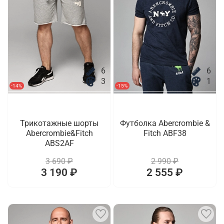
6
6
3
1
-14%
-15%
Трикотажные шорты
Футболка Abercrombie &
Abercrombie&Fitch
Fitch ABF38
ABS2AF
3 690 ₽
2 990 ₽
3 190 ₽
2 555 ₽