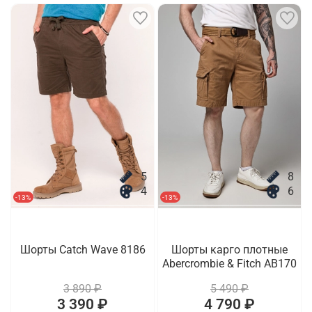
5
8
4
6
-13%
-13%
Шорты Catch Wave 8186
Шорты карго плотные
Abercrombie & Fitch AB170
3 890 ₽
5 490 ₽
3 390 ₽
4 790 ₽