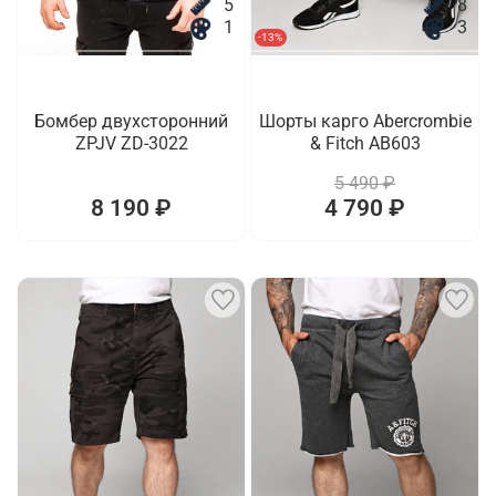
5
8
1
3
-13%
Бомбер двухсторонний
Шорты карго Abercrombie
ZPJV ZD-3022
& Fitch AB603
5 490 ₽
8 190 ₽
4 790 ₽