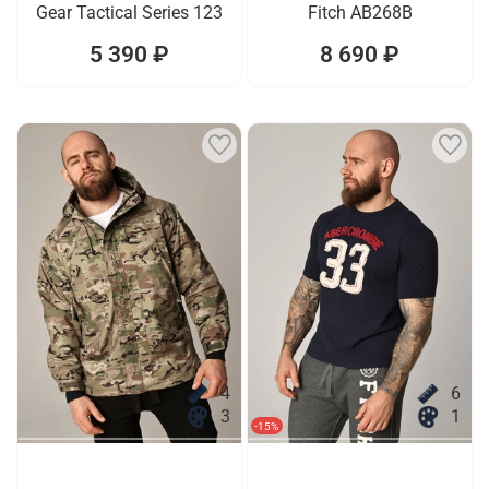
Gear Tactical Series 123
Fitch AB268B
5 390 ₽
8 690 ₽
4
6
3
1
-15%