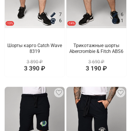
7
6
6
1
-13%
-14%
Шорты карго Catch Wave
Трикотажные шорты
8319
Abercrombie & Fitch ABS6
3 890 ₽
3 690 ₽
3 390 ₽
3 190 ₽