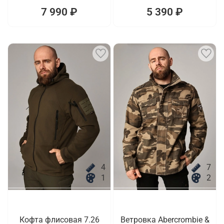
7 990 ₽
5 390 ₽
4
7
1
2
Кофта флисовая 7.26
Ветровка Abercrombie &