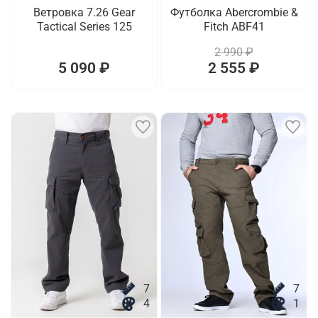
Ветровка 7.26 Gear
Футболка Abercrombie &
Tactical Series 125
Fitch ABF41
2 990 ₽
5 090 ₽
2 555 ₽
7
7
4
1