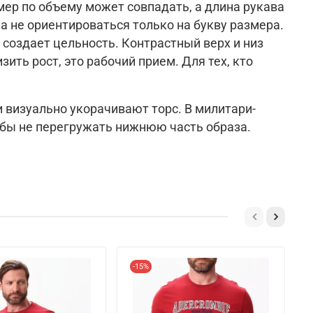
ер по объему может совпадать, а длина рукава
 а не ориентироваться толь
ко на букву размера.
 создает цельность. Контрастный верх и низ
зить рост, это рабочий п
рием. Для тех, кто
 визуально укорачивают торс. В милитари-
тобы не перегружать нижнюю часть
образа.
-15%