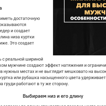
а
 иметь достаточную
 оказываются
едер и создает
Длина низа куртки
иже. Это создает
ь с реальной шириной
ком мужчине создают эффект натяжения и ограничив
 в нужных мест
ах и не выглядит мешковато на высо
куртка или рубашка насыщенного цвета удерживает в
а груди работают в ту же сторону.
Выбираем низ и его длину