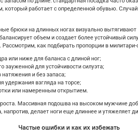
 запасом по длине: стандартная посадка часто ока
 который работает с определенной обувью. Случай
ые брюки на длинных ногах визуально вытягивают 
балансирует объем и создает более устойчивый сил
 Рассмотрим, к
ак подбирать пропорции в милитари-
ра или ниже для баланса с длиной ног;
о зауженной для устойчивости силуэта;
 натяжения и без запаса;
ля удержания взгляда на торсе;
отки или намеренным открытием.
 роста. Массивная подошва на высоком мужчине доб
 напротив, делает ноги еще длиннее и утяжеляет д
Частые ошибки и как их избежать