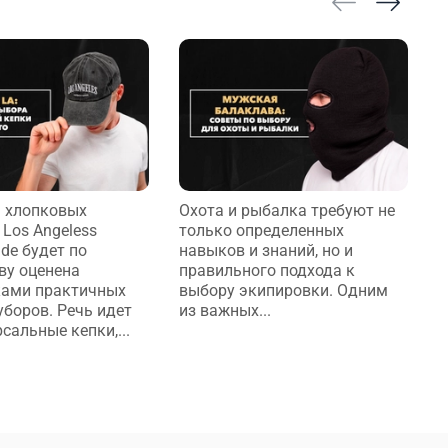
 хлопковых
Охота и рыбалка требуют не
М
 Los Angeless
только определенных
т
de будет по
навыков и знаний, но и
с
ву оценена
правильного подхода к
м
ками практичных
выбору экипировки. Одним
т
уборов. Речь идет
из важных...
з
сальные кепки,...
з