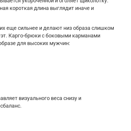
зывается укороченной и оголяет щиколотку.
ная короткая длина выглядит инач
е и
их еще сильнее и делают низ образа слишком
уэт. Карго-брюки с боковыми кар
манами
образе для высоких мужчин:
авляет визуального веса снизу и
исбаланс.