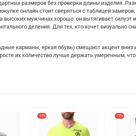
артных размеров без проверки длины изделия. Разм
окупке онлайн стоит сверяться с таблицей замеров,
а высоких мужчинах хорошо: он вытягивает силуэт и
тального деления. Для тех, кто хочет визуально сни
адные карманы, яркая обувь) смещают акцент вниз и
м росте их количество лучше держать умеренным, ч
-15%
-15%