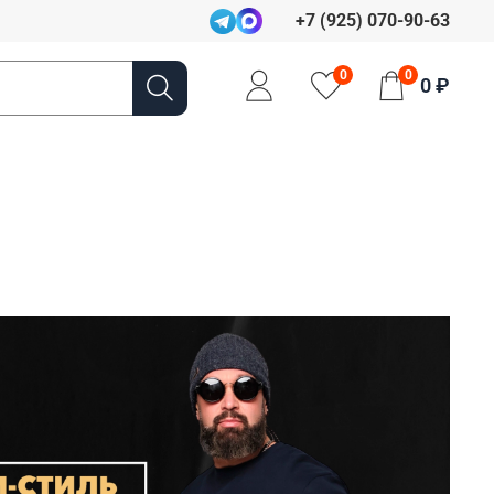
+7 (925) 070-90-63
0
0
0 ₽