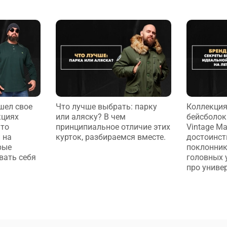
шел свое
Что лучше выбрать: парку
Коллекция
кциях
или аляску? В чем
бейсболок
Это
принципиальное отличие этих
Vintage Ma
 на
курток, разбираемся вместе.
достоинст
рые
поклонни
вать себя
головных 
про универ