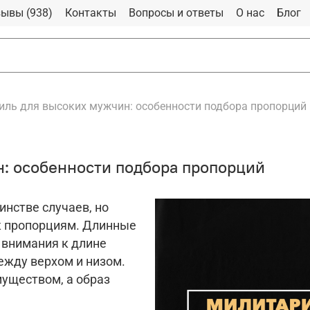
ывы (938)
Контакты
Вопросы и ответы
О нас
Блог
иль для высоких мужчин: особенности подбора пропорций
: особенности подбора пропорций
нстве случаев, но
к пропорциям. Длинные
 внимания к длине
ежду верхом и низом.
уществом, а образ