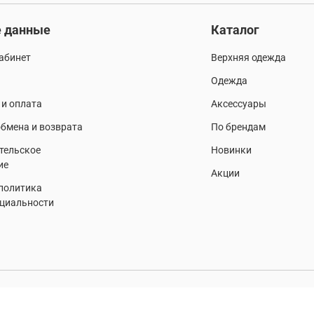
 данные
Каталог
абинет
Верхняя одежда
Одежда
 и оплата
Аксессуары
бмена и возврата
По брендам
тельское
Новинки
ие
Акции
 политика
циальности
о разрешения запрещено. Все права защищены.