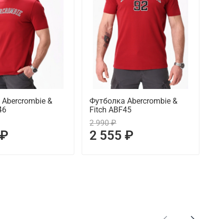
 Abercrombie &
Футболка Abercrombie &
М
46
Fitch ABF45
A
2 990 ₽
 ₽
2 555 ₽