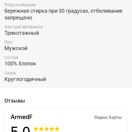
самостоятельной вещи, либо в качестве нижнего слоя
Уход за вещами
для создания многослойного образа. Легко сочетается
бережная стирка при 30 градусах, отбеливание
с брюками и джинсами, кроссовками, кедами и
запрещено
туфлями. Такой лонгслив станет отличной
составляющей вашего гардероба.
Фактура материала
Трикотажный
Пол
Мужской
Состав
100% Хлопок
Сезон
Круглогодичный
Отзывы