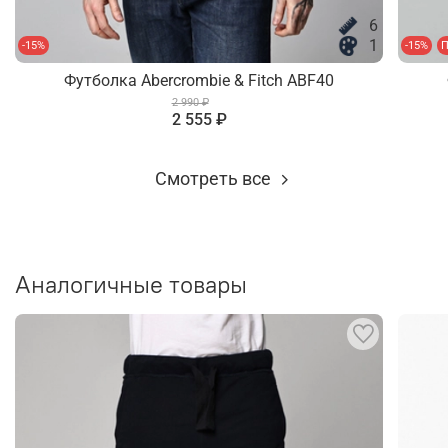
6
1
-15%
-15%
П
Футболка Abercrombie & Fitch ABF40
2 990 ₽
2 555 ₽
Смотреть все
Аналогичные товары