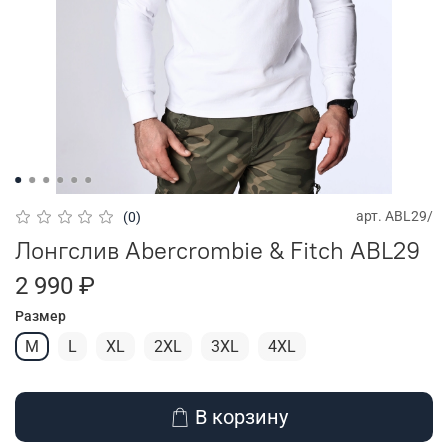
арт.
ABL29/
(0)
Лонгслив Abercrombie & Fitch ABL29
2 990 ₽
Размер
M
L
XL
2XL
3XL
4XL
В корзину