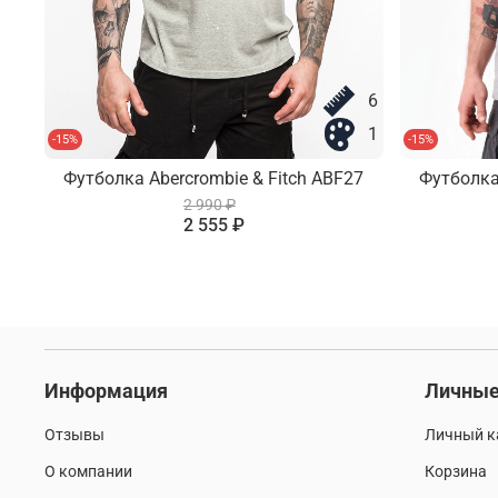
6
1
-15%
-15%
Футболка Abercrombie & Fitch ABF27
Футболка
2 990 ₽
2 555 ₽
Информация
Личные
Отзывы
Личный к
О компании
Корзина