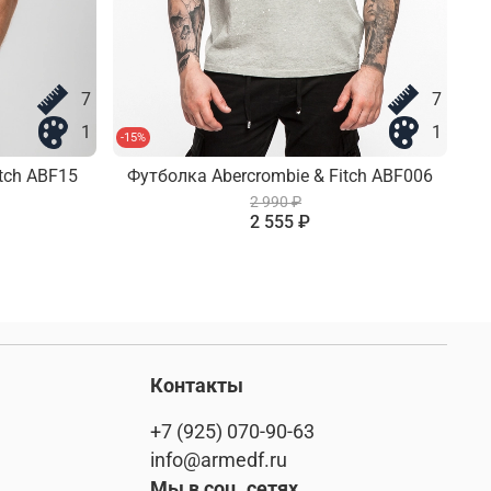
7
7
1
1
-15%
-15
tch ABF15
Футболка Abercrombie & Fitch ABF006
2 990 ₽
2 555 ₽
Контакты
+7 (925) 070-90-63
info@armedf.ru
Мы в соц. сетях