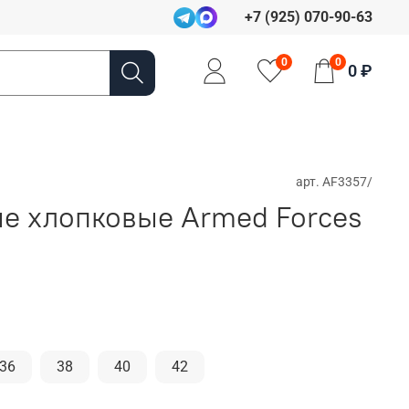
+7 (925) 070-90-63
0
0
0 ₽
арт.
AF3357/
е хлопковые Armed Forces
36
38
40
42