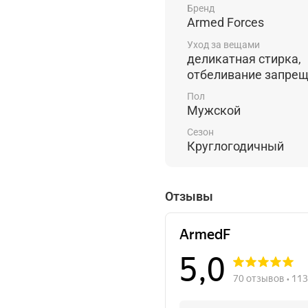
брюк.
Бренд
Armed Forces
Внизу штанины тканевы
Уход за вещами
штанины, чтобы они плот
деликатная стирка,
используется надежная 
отбеливание запре
который идет в комплек
Пол
Мужской
Сезон
Круглогодичный
Отзывы