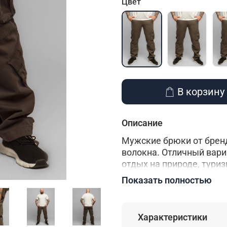
Цвет
В корзину
Описание
Мужские брюки от бренд
волокна. Отличный вари
отдых на природе, тури
Показать полностью
Брюки карго оснащены 
спереди, два накладных
накладных кармана на п
Характеристики
эту модель более практ