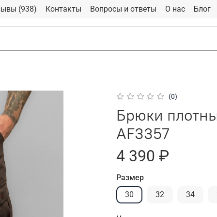
ывы (938)
Контакты
Вопросы и ответы
О нас
Блог
(0)
Брюки плотны
AF3357
4 390 ₽
Размер
30
32
34