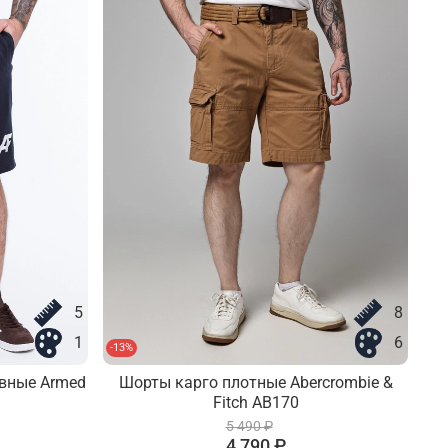
5
8
1
6
-13%
-13
вные Armed
Шорты карго плотные Abercrombie &
Fitch AB170
5 490 ₽
4 790 ₽