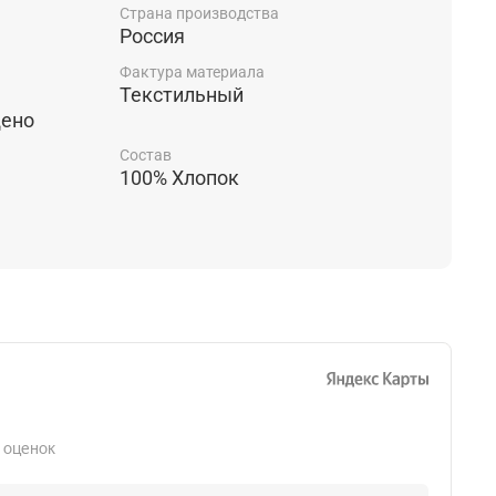
Страна производства
Россия
е утяжки, по желанию можно затянуть
Фактура материала
но прилегали к ноге. В виде застежки
Текстильный
металлическая молния, пуговица и ремень,
щено
те.
Состав
100% Хлопок