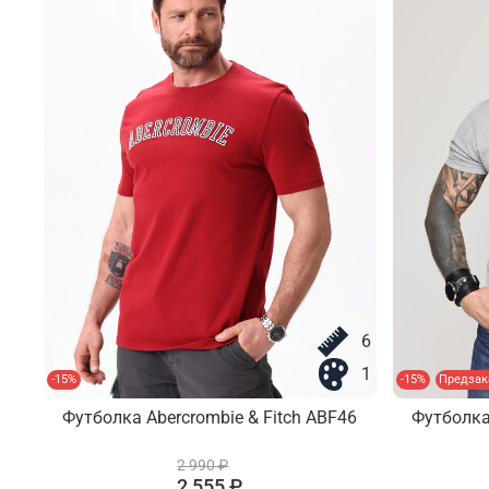
6
1
-15%
-15%
Предзак
Футболка Abercrombie & Fitch ABF46
Футболка
2 990 ₽
2 555 ₽