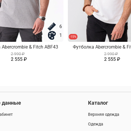
6
1
-15%
 Abercrombie & Fitch ABF43
Футболка Abercrombie & Fi
2 990 ₽
2 990 ₽
2 555 ₽
2 555 ₽
 данные
Каталог
абинет
Верхняя одежда
Одежда