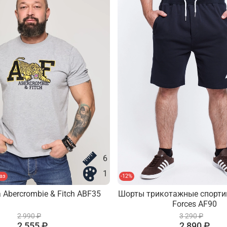
6
1
аз
-12%
 Abercrombie & Fitch ABF35
Шорты трикотажные спорти
Forces AF90
2 990 ₽
3 290 ₽
2 555 ₽
2 890 ₽