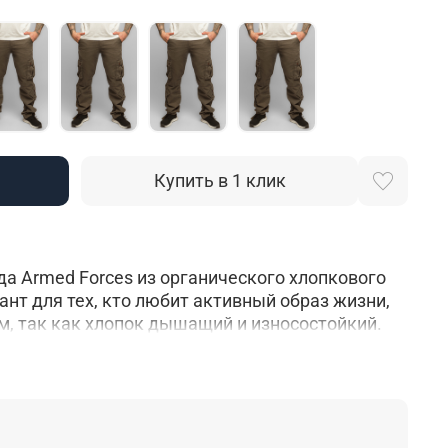
Купить в 1 клик
а Armed Forces из органического хлопкового
ант для тех, кто любит активный образ жизни,
зм, так как хлопок дышащий и износостойкий.
множеством карманов, два прорезных кармана
 кармана на пуговицах сзади, четыре
уговицах. Такое количество карманов делает
ичной и функциональной, чем остальные модели