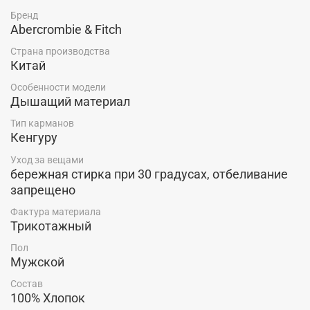
органический хлопок.
Бренд
Abercrombie & Fitch
Страна производства
Китай
Особенности модели
Дышащий материал
Тип карманов
Кенгуру
Уход за вещами
бережная стирка при 30 градусах, отбеливание
запрещено
Фактура материала
Трикотажный
Пол
Мужской
Состав
100% Хлопок