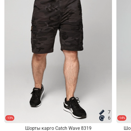
7
6
-13%
-14%
Шорты карго Catch Wave 8319
Шо