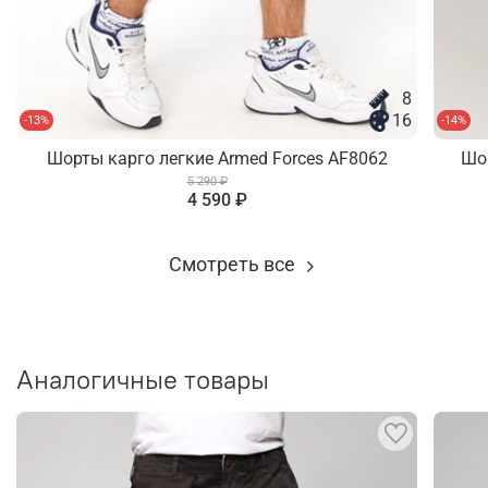
8
16
-13%
-14%
Шорты карго легкие Armed Forces AF8062
Шо
5 290 ₽
4 590 ₽
Смотреть все
Аналогичные товары