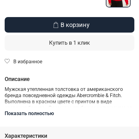
В корзину
Купить в 1 клик
В избранное
Описание
Мужская утепленная толстовка от американского
бренда повседневной одежды Abercrombie & Fitch.
Выполнена в красном цвете с принтом в виде
названия бренда. Оснащена глубоким капюшоном на
Показать полностью
шнурках, вместительным карманом кенгуру и
манжетами на запястьях и поясе. Толстовка с флисом
отлично подойдет для повседневной носки, а так же
для активного образа жизни, занятий спортом на
Характеристики
улице и туризма, так как в составе только