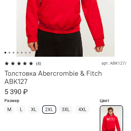
арт.
ABK127/
(4)
Толстовка Abercrombie & Fitch
ABK127
5 390 ₽
Размер
Цвет
M
L
XL
2XL
3XL
4XL