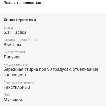
Показать полностью
комфортно себя ощущать при солнечном жарком дне,
активном образе жизни и занятий спортом. На лобной
части кепки велкро с вышитым логотипом бренда, по
желанию можно поместить свою нашивку. На затылке
Характеристики
удобная застежка на велкро.
Бренд
5.11 Tactical
Страна производства
Въетнам
Вид застежки
Липучка
Уход за вещами
бережная стирка при 30 градусах, отбеливание
запрещено
Фактура материала
Текстильный
Пол
Мужской