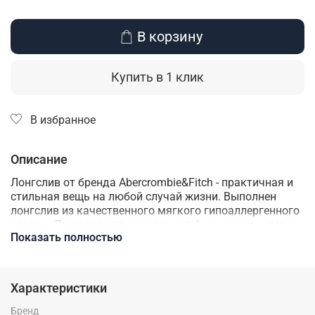
В корзину
Купить в 1 клик
В избранное
Описание
Лонгслив от бренда Abercrombie&Fitch - практичная и
стильная вещь на любой случай жизни. Выполнен
лонгслив из качественного мягкого гипоаллергенного
хлопка. Лонгслив отлично держит форму, не линяет и
Показать полностью
не садится после многочисленных стирок. Материал
лонгслива отличается отличной
воздухопроницаемостью и гипоаллергенностью, что
делает комфортным носку в любое время года.
Характеристики
Данная модель прекрасно подойдет для различных
образов в любом стиле. Стандартный крой посадки,
Бренд