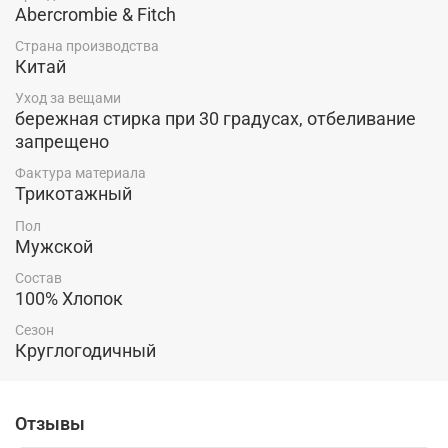
круглый вырез горловины и длинные рукава - это
Abercrombie & Fitch
составляющие универсальности данной вещи, которая
Страна производства
прекрасно впишется в любой ваш повседневный
Китай
образ. Лонгслив можно надеть в качестве
самостоятельной вещи, либо в качестве нижнего слоя
Уход за вещами
для создания многослойного образа. Легко сочетается
бережная стирка при 30 градусах, отбеливание
с брюками и джинсами, кроссовками, кедами и
запрещено
туфлями. Такой лонгслив станет отличной
составляющей вашего гардероба.
Фактура материала
Трикотажный
Пол
Мужской
Состав
100% Хлопок
Сезон
Круглогодичный
Отзывы