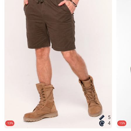
5
4
-13%
-15%