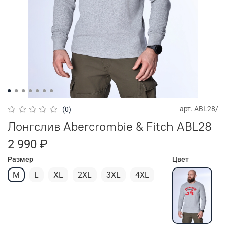
арт.
ABL28/
(0)
Лонгслив Abercrombie & Fitch ABL28
2 990 ₽
Размер
Цвет
M
L
XL
2XL
3XL
4XL