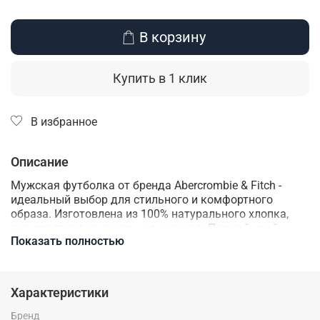
В корзину
Купить в 1 клик
В избранное
Описание
Мужская футболка от бренда Abercrombie & Fitch -
идеальный выбор для стильного и комфортного
образа. Изготовлена из 100% натурального хлопка,
она приятная на ощупь и дышащая. Прямой крой
Показать полностью
отлично подойдет для создания базового гардероба.
Эта футболка будет отлично сочетаться с любыми
брюками или джинсами, создавая элегантный или
повседневный образ в зависимости от вашего
Характеристики
настроения.
Бренд