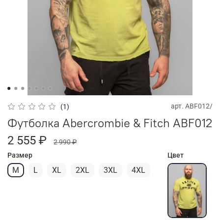
арт.
ABF012/
(1)
Футболка Abercrombie & Fitch ABF012
2 555 ₽
2 990 ₽
Размер
Цвет
M
L
XL
2XL
3XL
4XL