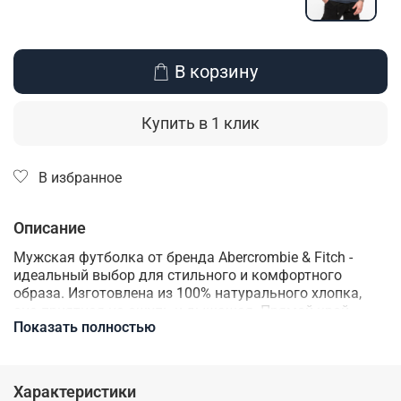
В корзину
Купить в 1 клик
В избранное
Описание
Мужская футболка от бренда Abercrombie & Fitch -
идеальный выбор для стильного и комфортного
образа. Изготовлена из 100% натурального хлопка,
она приятная на ощупь и дышащая. Прямой крой
Показать полностью
отлично подойдет для создания базового гардероба.
Эта футболка будет отлично сочетаться с любыми
брюками или джинсами, создавая элегантный или
повседневный образ в зависимости от вашего
Характеристики
настроения.