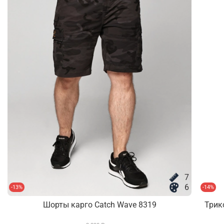
7
6
-13%
-14%
Шорты карго Catch Wave 8319
Трик