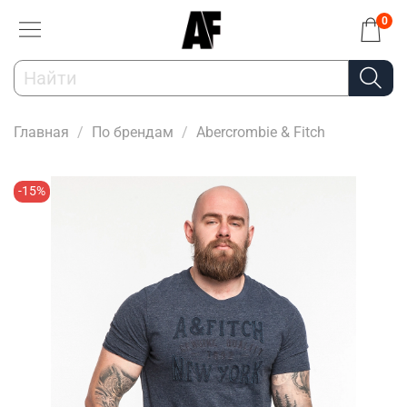
0
Главная
По брендам
Abercrombie & Fitch
-15%