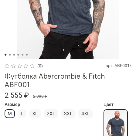
арт.
ABF001/
(0)
Футболка Abercrombie & Fitch
ABF001
2 555 ₽
2 990 ₽
Размер
Цвет
M
L
XL
2XL
3XL
4XL