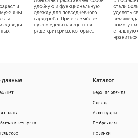
Лонгслив представляет собой
В последн
озраст и
удобную и функциональную
стали бол
 мужчины.
одежду для повседневного
уделять с
ости
гардероба. При его выборе
рекоменда
ой одежды
нужно сделать акцент на
помогут м
тных
ряде критериев, которые...
стильную 
нравиться.
 данные
Каталог
абинет
Верхняя одежда
Одежда
 и оплата
Аксессуары
бмена и возврата
По брендам
тельское
Новинки