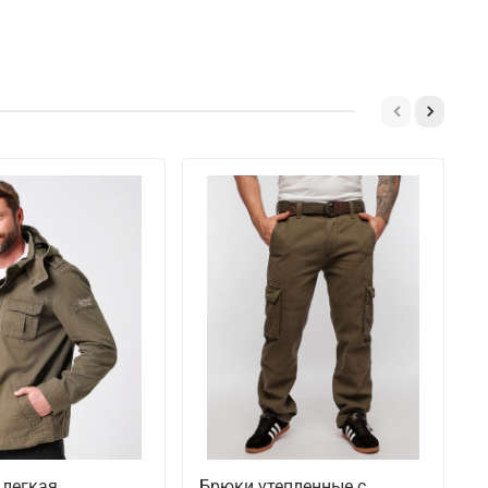
 легкая
Брюки утепленные с
Б