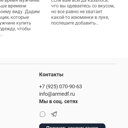
ее время мужчины
Если вам всегда казалось,
В
ьше времени
что вы одеваетесь со вкусом,
н
воему виду. Дадим
но все равно не хватает
с
ции, которые
какой-то изюминки в луке,
а
ужчине купить
поспешите добавить...
с
одежду, чтобы
э
..
Контакты
+7 (925) 070-90-63
info@armedf.ru
Мы в соц. сетях
Получить консультацию