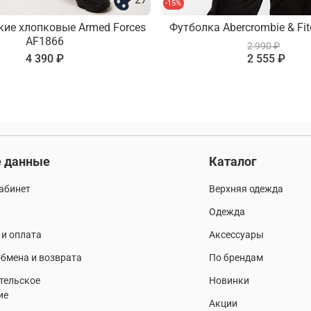
-15%
кие хлопковые Armed Forces
Футболка Abercrombie & Fi
AF1866
2 990 ₽
4 390 ₽
2 555 ₽
 данные
Каталог
абинет
Верхняя одежда
Одежда
 и оплата
Аксессуары
бмена и возврата
По брендам
тельское
Новинки
ие
Акции