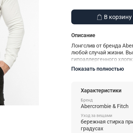
В корзину
Описание
Лонгслив от бренда Aber
любой случай жизни. Вы
гипоаллергенного хлопк
не садится после много
Показать полностью
отличается отличной в
что делает комфортным 
прекрасно подойдет для
Характеристики
Стандартный крой поса
рукава - это составляю
Бренд
Abercrombie & Fitch
прекрасно впишется в л
можно надеть в качеств
Уход за вещами
нижнего слоя для созда
бережная стирка пр
брюками и джинсами, кр
градусах