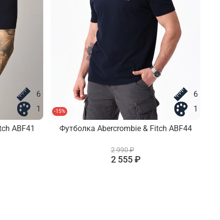
6
6
1
1
-15%
-15
tch ABF41
Футболка Abercrombie & Fitch ABF44
2 990 ₽
2 555 ₽