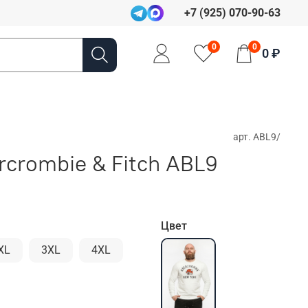
+7 (925) 070-90-63
0
0
0 ₽
арт.
ABL9/
crombie & Fitch ABL9
Цвет
XL
3XL
4XL