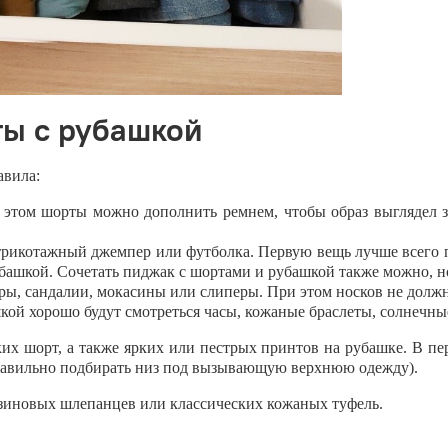
ты с рубашкой
авила:
 этом шорты можно дополнить ремнем, чтобы образ выглядел 
рикотажный джемпер или футболка. Первую вещь лучше всего пр
ашкой. Сочетать пиджак с шортами и рубашкой также можно, но 
еры, сандалии, мокасины или слиперы. При этом носков не долж
шкой хорошо будут смотреться часы, кожаные браслеты, солнечны
ких шорт, а также ярких или пестрых принтов на рубашке. В пер
к правильно подбирать низ под вызывающую верхнюю одежду).
 резиновых шлепанцев или классических кожаных туфель.