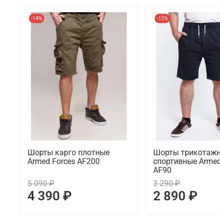
-14%
-12%
Шорты карго плотные
Шорты трикотаж
Armed Forces AF200
спортивные Armed
AF90
5 090 ₽
3 290 ₽
4 390 ₽
2 890 ₽