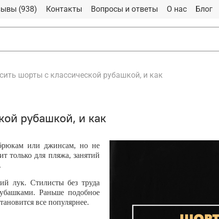
ывы (938)
Контакты
Вопросы и ответы
О нас
Блог
сить шорты с классической рубашкой, и как
кой рубашкой, и как
брюкам или джинсам, но не
ит только для пляжа, занятий
.
й лук. Стилисты без труда
убашками. Раньше подобное
тановится все популярнее.