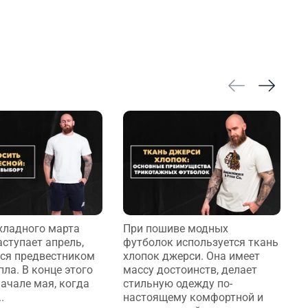
хладного марта
При пошиве модных
К
аступает апрель,
футболок используется ткань
о
ся предвестником
хлопок джерси. Она имеет
п
пла. В конце этого
массу достоинств, делает
с
начале мая, когда
стильную одежду по-
в
.
настоящему комфортной и
к