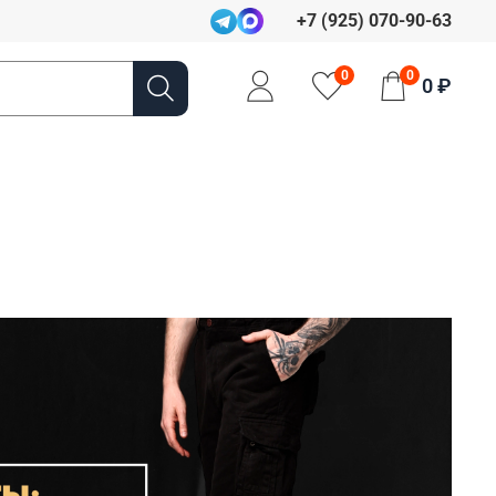
+7 (925) 070-90-63
0
0
0 ₽