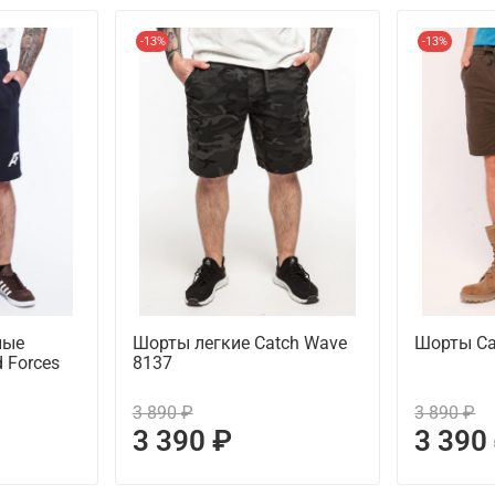
-13%
-13%
ные
Шорты легкие Catch Wave
Шорты Ca
 Forces
8137
3 890 ₽
3 890 ₽
3 390 ₽
3 390