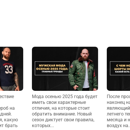
ествие
Мода осенью 2025 года будет
После про
иметь свои характерные
наконец н
роб на
отличия, на которые стоит
являющий
дней.
обратить внимание. Новый
летнего те
я, какую
сезон диктует свои правила,
месяца и 
ит брать
которых...
воздух на..