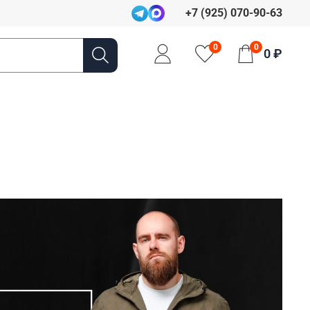
+7 (925) 070-90-63
0
0
0 ₽