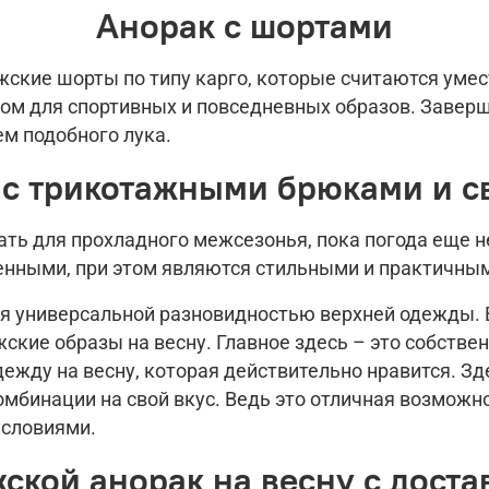
Анорак с шортами
ские шорты по типу карго, которые считаются уме
ом для спортивных и повседневных образов. Завер
м подобного лука.
 с трикотажными брюками и с
ь для прохладного межсезонья, пока погода еще н
енными, при этом являются стильными и практичны
я универсальной разновидностью верхней одежды. В
ские образы на весну. Главное здесь – это собств
ежду на весну, которая действительно нравится. Зд
мбинации на свой вкус. Ведь это отличная возможн
условиями.
жской анорак на весну с доста