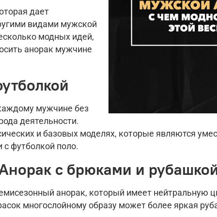
оторая дает
ругими видами мужской
есколько модных идей,
носить анорак мужчине
футболкой
 каждому мужчине без
рода деятельности.
ссических и базовых моделях, которые являются ум
 с футболкой поло.
Анорак с брюками и рубашко
емисезонный анорак, который имеет нейтральную цв
расок многослойному образу может более яркая руб