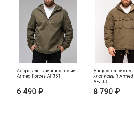
Анорак легкий хлопковый
Анорак на синтеп
Armed Forces AF351
хлопковый Armed 
AF333
6 490 ₽
8 790 ₽