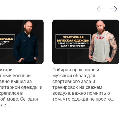
итари,
Собирая практичный
В
нный военной
мужской образ для
п
авно вышел за
спортивного зала и
р
литарной одежды и
тренировок на свежем
у
крепился в
воздухе, важно помнить о
п
ой моде. Сегодня
том, что одежда не просто...
о
ает...
н
Р