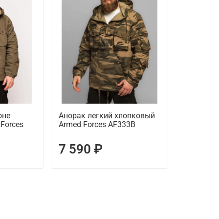
оне
Анорак легкий хлопковый
Forces
Armed Forces AF333B
7 590 ₽