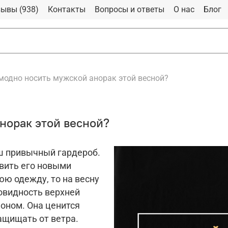
ывы (938)
Контакты
Вопросы и ответы
О нас
Блог
 модно носить мужской анорак этой весной?
норак этой весной?
ш привычный гардероб.
овить его новыми
юю одежду, то на весну
овидность верхней
оном. Она ценится
ащищать от ветра.