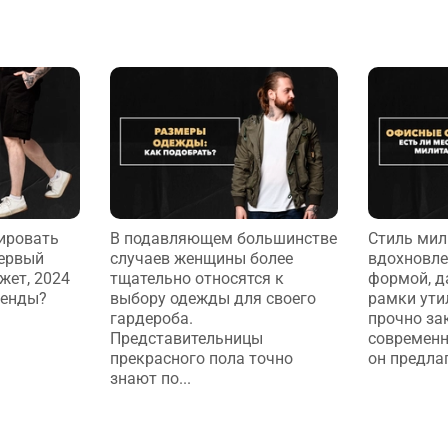
ировать
В подавляющем большинстве
Стиль мил
первый
случаев женщины более
вдохновле
жет, 2024
тщательно относятся к
формой, д
ренды?
выбору одежды для своего
рамки ути
гардероба.
прочно за
Представительницы
современн
прекрасного пола точно
он предлаг
знают по...