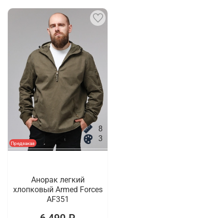
8
3
Предзаказ
Анорак легкий
хлопковый Armed Forces
AF351
6 490 ₽