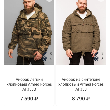
8
7
4
3
Анорак легкий
Анорак на синтепоне
хлопковый Armed Forces
хлопковый Armed Forces
AF333B
AF333
7 590 ₽
8 790 ₽