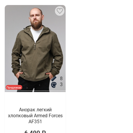
8
3
Предзаказ
Анорак легкий
хлопковый Armed Forces
AF351
6 490 ₽