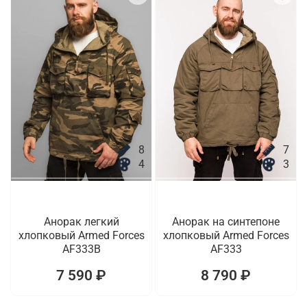
8
7
4
3
Анорак легкий
Анорак на синтепоне
хлопковый Armed Forces
хлопковый Armed Forces
AF333B
AF333
7 590 ₽
8 790 ₽