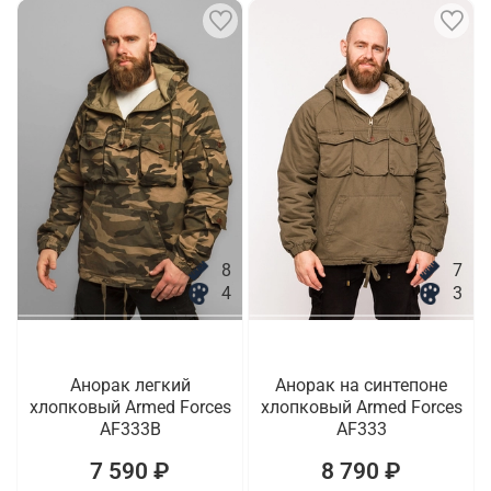
8
7
4
3
Анорак легкий
Анорак на синтепоне
хлопковый Armed Forces
хлопковый Armed Forces
AF333B
AF333
7 590 ₽
8 790 ₽