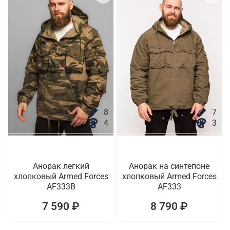
8
7
4
3
Анорак легкий
Анорак на синтепоне
хлопковый Armed Forces
хлопковый Armed Forces
AF333B
AF333
7 590 ₽
8 790 ₽