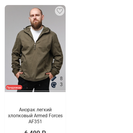
8
3
Предзаказ
Анорак легкий
хлопковый Armed Forces
AF351
6 490 ₽