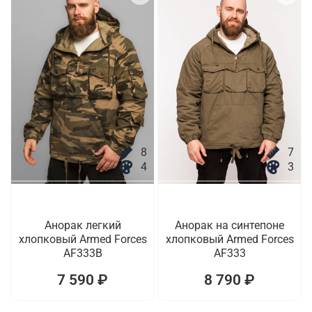
8
7
4
3
Анорак легкий
Анорак на синтепоне
хлопковый Armed Forces
хлопковый Armed Forces
AF333B
AF333
7 590 ₽
8 790 ₽