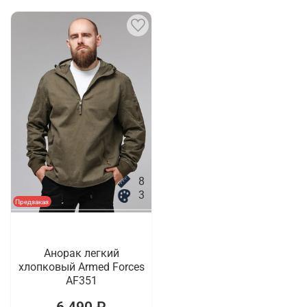
8
3
Предзаказ
Анорак легкий
хлопковый Armed Forces
AF351
6 490 ₽