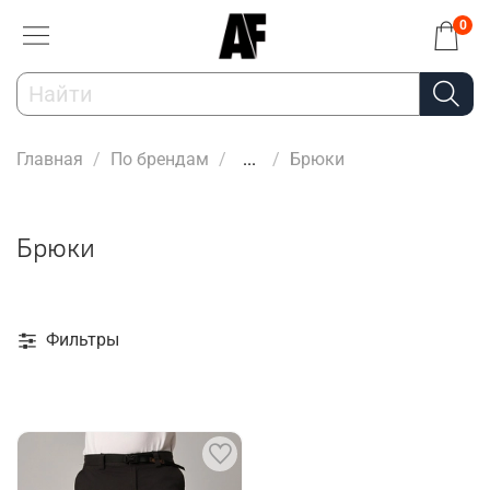
0
Главная
По брендам
...
Брюки
Брюки
Фильтры