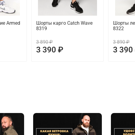
ие Armed
Шорты карго Catch Wave
Шорты ле
8319
8322
3 890 ₽
3 890 ₽
3 390 ₽
3 390