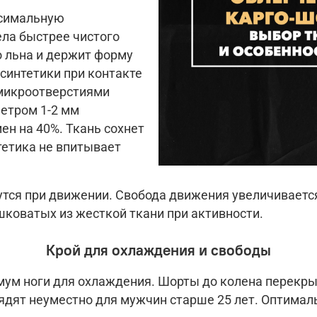
ксимальную
ела быстрее чистого
о льна и держит форму
синтетики при контакте
 микроотверстиями
етром 1-2 мм
н на 40%. Ткань сохнет
тетика не впитывает
утся при движении. Свобода движения увеличиваетс
коватых из жесткой ткани при активности.
Крой для охлаждения и свободы
мум ноги для охлаждения. Шорты до колена перекр
ят неуместно для мужчин старше 25 лет. Оптимальн