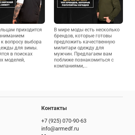
льцам приходится
В мире моды есть несколько
В
 вниманием
брендов, которые готовы
п
 к вопросу выбора
предложить качественную
О
дежды для зимы.
милитари одежду для
я
ятся в поисках
мужчин. Предлагаем вам
г
х моделей,
поближе познакомиться с
т
компаниями,...
Контакты
+7 (925) 070-90-63
info@armedf.ru