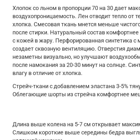
Хлопок со льном в пропорции 70 на 30 дает ма
воздухопроницаемость. Лен отводит тепло от т
хлопка. Смесовая ткань мнется меньше чистог
после стирки. Натуральный состав комфортнее 
с кож
ей в жару.
Перфорированная синтетика с
создает сквозную вентиляцию. Отверстия диам
незаметны визуально, но улучшают воздухообме
после намокания за 20-30 минут на солнце. Син
влагу в отличие от хлоп
ка.
Стрейч-ткани с добавлением эластана 3-5% тян
Облегающие шорты из стрейча комфортнее меш
Длина выше колена на 5-7 см открывает макси
Слишком короткие выше середины бедра выгляд