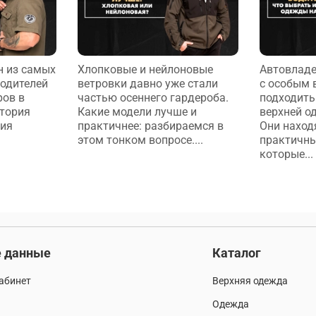
н из самых
Хлопковые и нейлоновые
Автовладе
одителей
ветровки давно уже стали
с особым
ров в
частью осеннего гардероба.
подходить
стория
Какие модели лучше и
верхней о
тия
практичнее: разбираемся в
Они наход
этом тонком вопросе....
практичны
которые...
 данные
Каталог
абинет
Верхняя одежда
Одежда