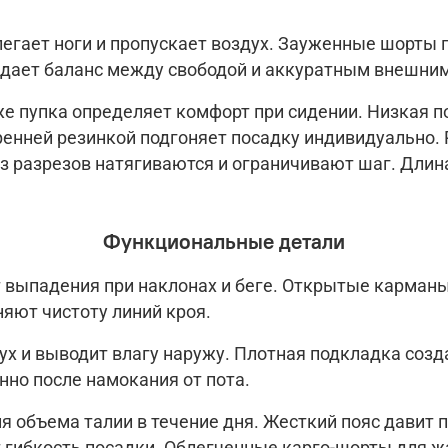
легает ноги и пропускает воздух. Зауженные шорты 
 дает баланс между свободой и аккуратным внешни
же пупка определяет комфорт при сидении. Низкая п
ренней резинкой подгоняет посадку индивидуально.
 разрезов натягиваются и ограничивают шаг. Длина
Функциональные детали
выпадения при наклонах и беге. Открытые карманы
яют чистоту линий кроя.
ух и выводит влагу наружу. Плотная подкладка соз
нно после намокания от пота.
 объема талии в течение дня. Жесткий пояс давит п
т гибкость посадки.
Облегченные карго-шорты для ж