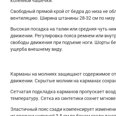
коленной чашечки.
Свободный прямой крой от бедра до низа не об
вентиляцию. Ширина штанины 28-32 см по низу
Высокая посадка на талии или средняя чуть ни
движении. Регулировка пояса ремнем или внут
свободы движения при подъеме ноги. Шорты без
ущерба внешнему виду.
Карманы на молниях защищают содержимое от 
движении. Скрытые молнии на карманах сохран
Сетчатая подкладка карманов пропускает возд
температуру. Сетка из синтетики сохнет мгнове
Эластичный пояс сзади компенсирует изменения
из резинки шириной 3-5 см по бокам сзади даю