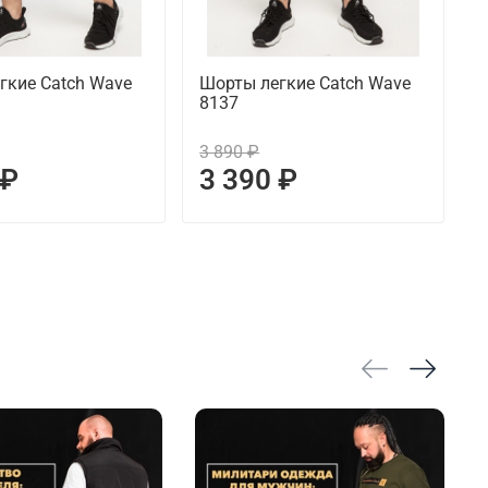
гкие Catch Wave
Шорты легкие Catch Wave
8137
с
3 890 ₽
3
 ₽
3 390 ₽