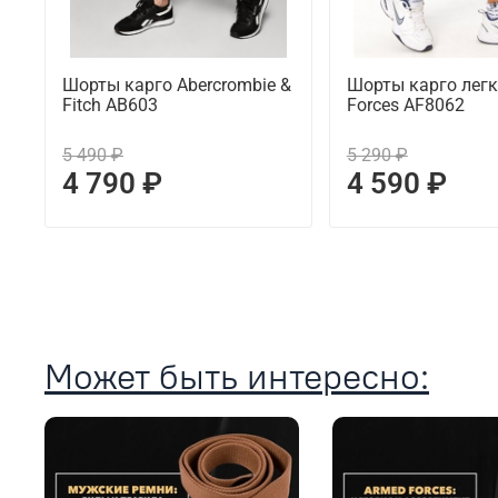
Шорты карго Abercrombie &
Шорты карго легк
Fitch AB603
Forces AF8062
5 490 ₽
5 290 ₽
4 790 ₽
4 590 ₽
Может быть интересно: