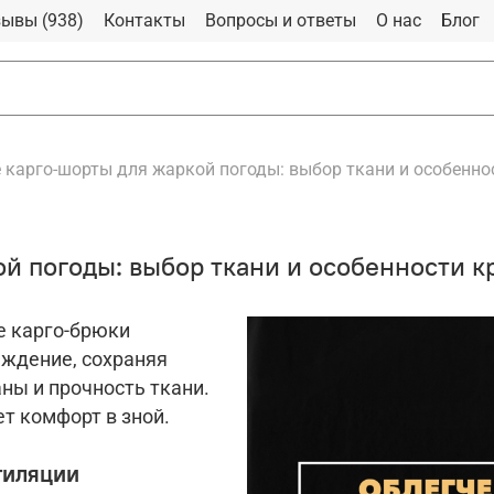
ывы (938)
Контакты
Вопросы и ответы
О нас
Блог
 карго-шорты для жаркой погоды: выбор ткани и особенно
й погоды: выбор ткани и особенности к
е карго-брюки
ждение, сохраняя
ны и прочность ткани.
т комфорт в зной.
тиляции