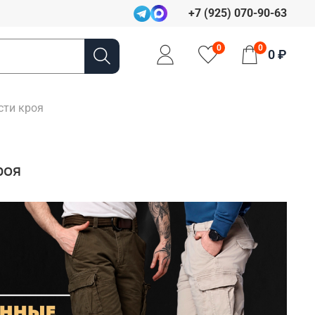
+7 (925) 070-90-63
0
0
0 ₽
сти кроя
роя