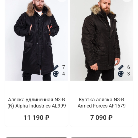
7
6
4
3
Аляска удлиненная N3-B
Куртка аляска N3-B
(N) Alpha Industries AL999
Armed Forces AF1679
11 190 ₽
7 090 ₽