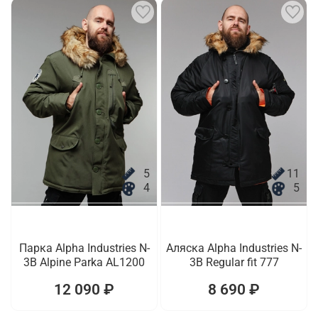
5
11
4
5
Парка Alpha Industries N-
Аляска Alpha Industries N-
3B Alpine Parka AL1200
3B Regular fit 777
12 090 ₽
8 690 ₽