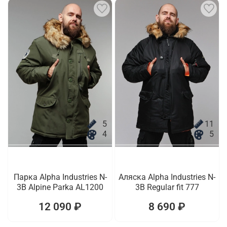
5
11
4
5
Парка Alpha Industries N-
Аляска Alpha Industries N-
3B Alpine Parka AL1200
3B Regular fit 777
12 090 ₽
8 690 ₽