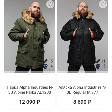
5
11
4
5
Парка Alpha Industries N-
Аляска Alpha Industries N-
3B Alpine Parka AL1200
3B Regular fit 777
12 090 ₽
8 690 ₽