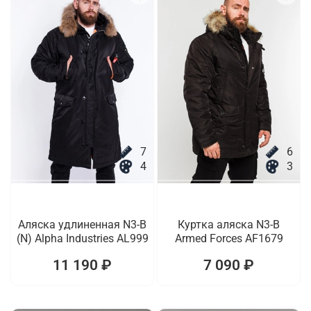
7
6
4
3
Аляска удлиненная N3-B
Куртка аляска N3-B
(N) Alpha Industries AL999
Armed Forces AF1679
11 190 ₽
7 090 ₽