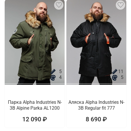
5
11
4
5
Парка Alpha Industries N-
Аляска Alpha Industries N-
3B Alpine Parka AL1200
3B Regular fit 777
12 090 ₽
8 690 ₽