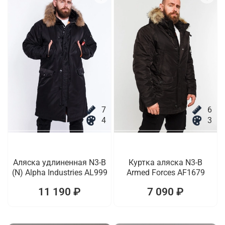
7
6
4
3
Аляска удлиненная N3-B
Куртка аляска N3-B
(N) Alpha Industries AL999
Armed Forces AF1679
11 190 ₽
7 090 ₽