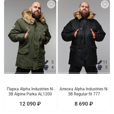
5
11
4
5
Парка Alpha Industries N-
Аляска Alpha Industries N-
3B Alpine Parka AL1200
3B Regular fit 777
12 090 ₽
8 690 ₽