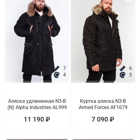
7
6
4
3
Аляска удлиненная N3-B
Куртка аляска N3-B
(N) Alpha Industries AL999
Armed Forces AF1679
11 190 ₽
7 090 ₽