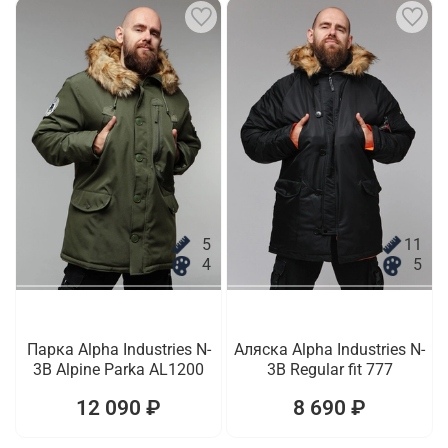
5
11
4
5
Парка Alpha Industries N-
Аляска Alpha Industries N-
3B Alpine Parka AL1200
3B Regular fit 777
12 090 ₽
8 690 ₽