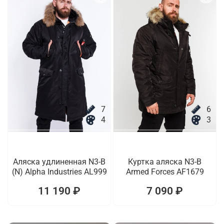
7
6
4
3
Аляска удлиненная N3-B
Куртка аляска N3-B
(N) Alpha Industries AL999
Armed Forces AF1679
11 190 ₽
7 090 ₽