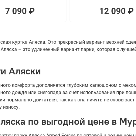
7 090 ₽
12 090 ₽
кая куртка Аляска. Это прекрасный вариант верхней оде
Аляска – это удлиненный вариант парки, которая с лучшей
и Аляски
ного комфорта дополняется глубоким капюшоном с мехом 
ьного дождя или снегопада за счет использования при по
й нормально двигаться, так как она ничуть не сковывает
у износу.
Аляска по выгодной цене в Му
ртку парку Аляска Armed Forces по оптовой и розничной 