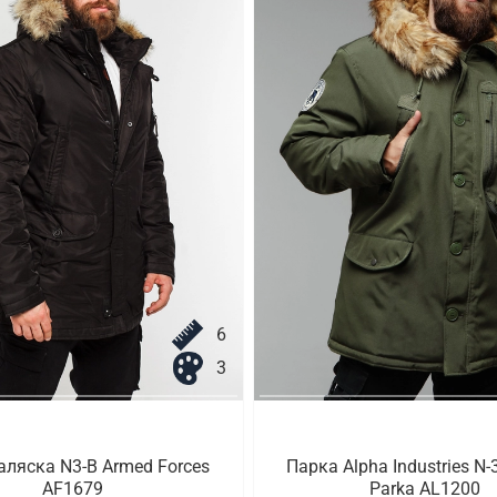
6
3
аляска N3-B Armed Forces
Парка Alpha Industries N-
AF1679
Parka AL1200