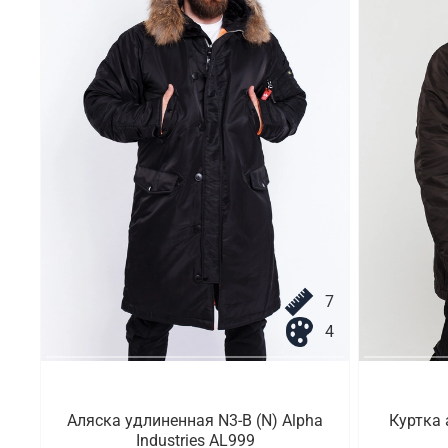
7
4
Аляска удлиненная N3-B (N) Alpha
Куртка 
Industries AL999