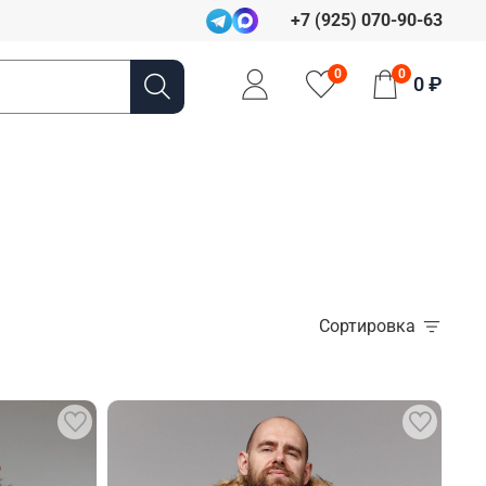
+7 (925) 070-90-63
0
0
0 ₽
Сортировка