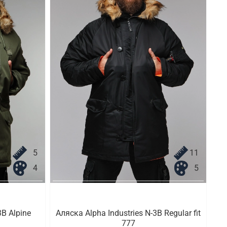
5
11
4
5
3B Alpine
Аляска Alpha Industries N-3B Regular fit
777