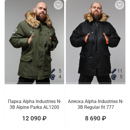
5
11
4
5
Парка Alpha Industries N-
Аляска Alpha Industries N-
3B Alpine Parka AL1200
3B Regular fit 777
12 090 ₽
8 690 ₽