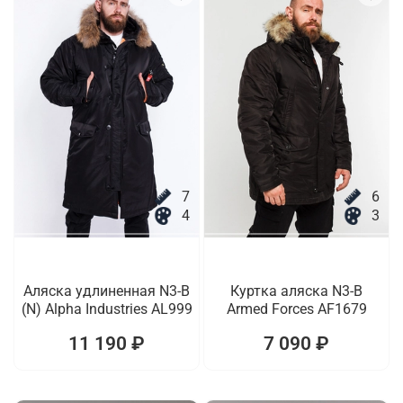
7
6
4
3
Аляска удлиненная N3-B
Куртка аляска N3-B
(N) Alpha Industries AL999
Armed Forces AF1679
11 190 ₽
7 090 ₽