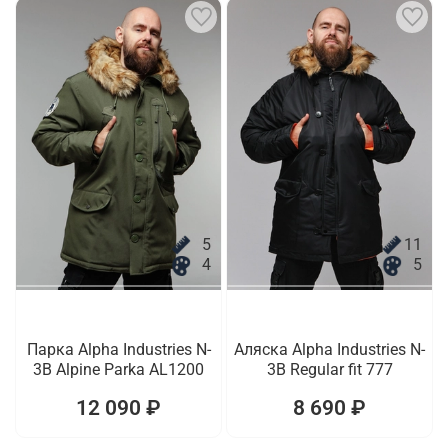
5
11
4
5
Парка Alpha Industries N-
Аляска Alpha Industries N-
3B Alpine Parka AL1200
3B Regular fit 777
12 090 ₽
8 690 ₽