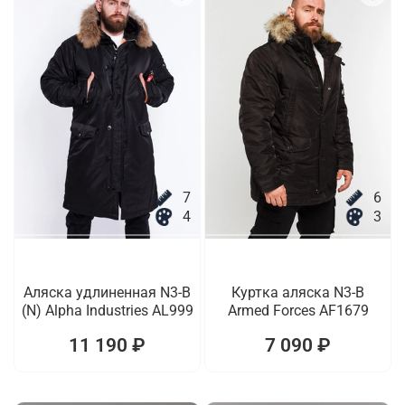
7
6
4
3
Аляска удлиненная N3-B
Куртка аляска N3-B
(N) Alpha Industries AL999
Armed Forces AF1679
11 190 ₽
7 090 ₽