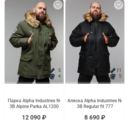
5
11
4
5
Парка Alpha Industries N-
Аляска Alpha Industries N-
3B Alpine Parka AL1200
3B Regular fit 777
12 090 ₽
8 690 ₽