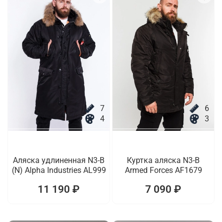
7
6
4
3
Аляска удлиненная N3-B
Куртка аляска N3-B
(N) Alpha Industries AL999
Armed Forces AF1679
11 190 ₽
7 090 ₽