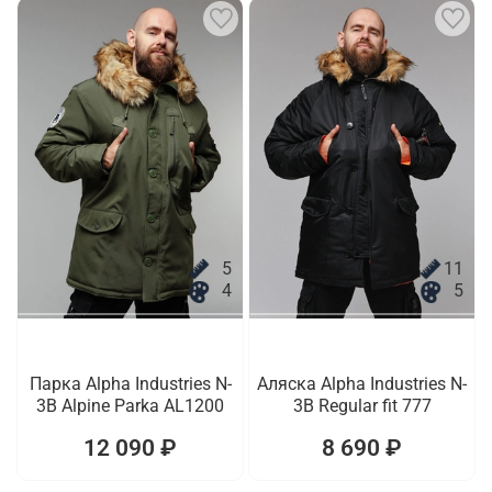
5
11
4
5
Парка Alpha Industries N-
Аляска Alpha Industries N-
3B Alpine Parka AL1200
3B Regular fit 777
12 090 ₽
8 690 ₽