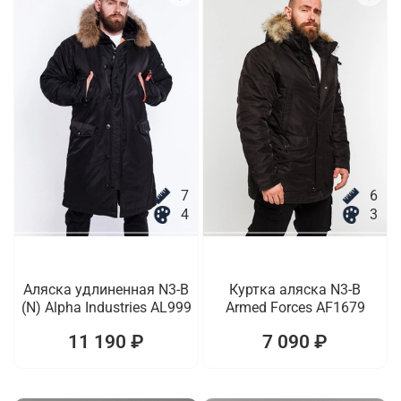
7
6
4
3
Аляска удлиненная N3-B
Куртка аляска N3-B
(N) Alpha Industries AL999
Armed Forces AF1679
11 190 ₽
7 090 ₽