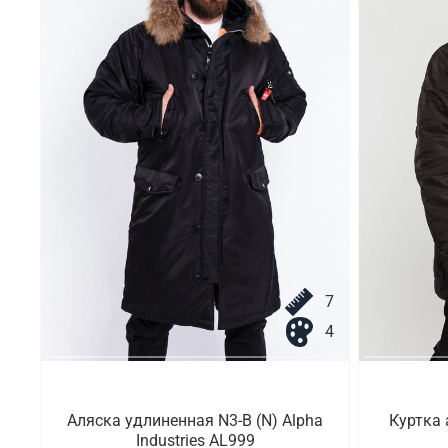
7
4
Аляска удлиненная N3-B (N) Alpha
Куртка 
Industries AL999