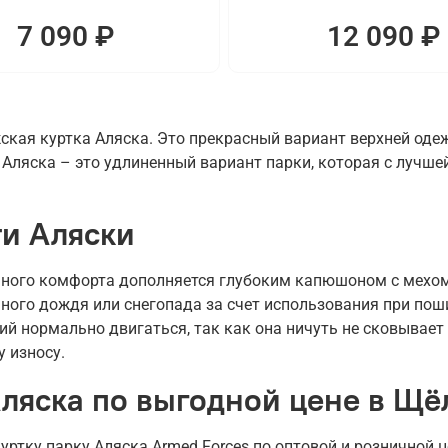
7 090 ₽
12 090 ₽
кая куртка Аляска. Это прекрасный вариант верхней оде
Аляска – это удлиненный вариант парки, которая с лучшей
и Аляски
ного комфорта дополняется глубоким капюшоном с мехом 
ьного дождя или снегопада за счет использования при по
й нормально двигаться, так как она ничуть не сковывает
у износу.
Аляска по выгодной цене в
Щё
ртку парку Аляска Armed Forces по оптовой и розничной 