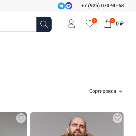
+7 (925) 070-90-63
0
0
0 ₽
Сортировка