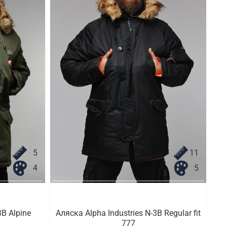
5
11
4
5
3B Alpine
Аляска Alpha Industries N-3B Regular fit
777