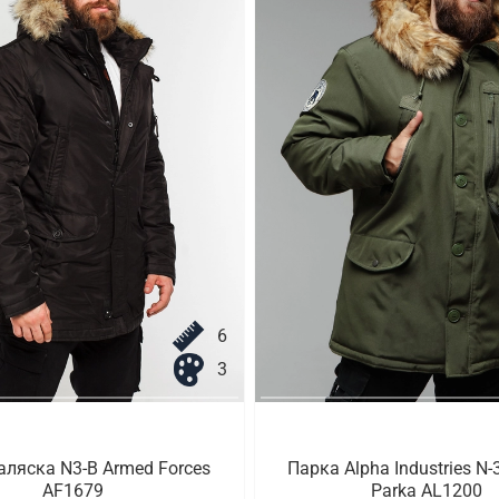
6
3
аляска N3-B Armed Forces
Парка Alpha Industries N-
AF1679
Parka AL1200