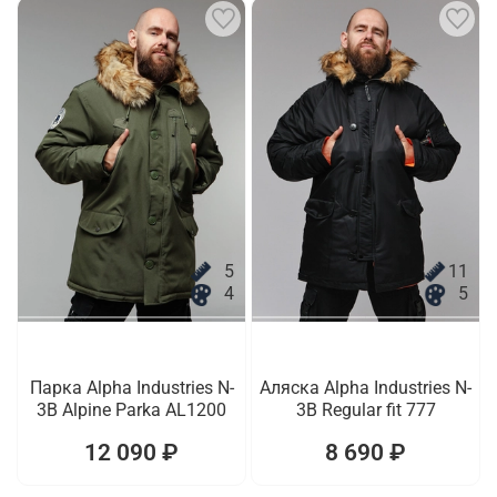
5
11
4
5
Парка Alpha Industries N-
Аляска Alpha Industries N-
3B Alpine Parka AL1200
3B Regular fit 777
12 090 ₽
8 690 ₽