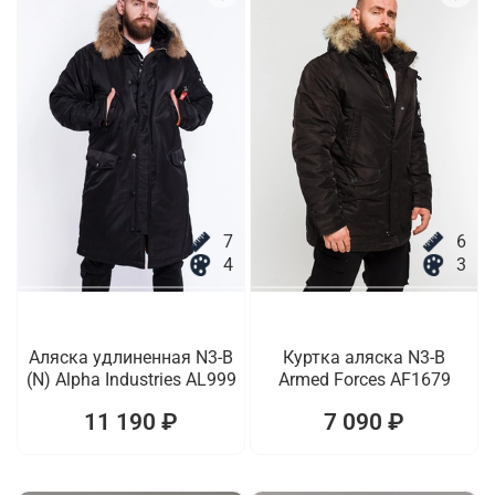
7
6
4
3
Аляска удлиненная N3-B
Куртка аляска N3-B
(N) Alpha Industries AL999
Armed Forces AF1679
11 190 ₽
7 090 ₽