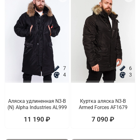
7
6
4
3
Аляска удлиненная N3-B
Куртка аляска N3-B
(N) Alpha Industries AL999
Armed Forces AF1679
11 190 ₽
7 090 ₽