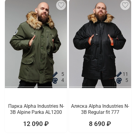
5
11
4
5
Парка Alpha Industries N-
Аляска Alpha Industries N-
3B Alpine Parka AL1200
3B Regular fit 777
12 090 ₽
8 690 ₽