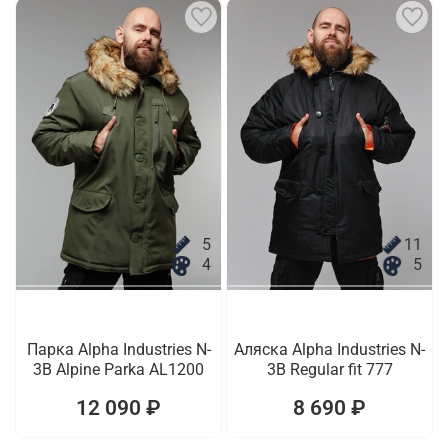
5
11
4
5
Парка Alpha Industries N-
Аляска Alpha Industries N-
3B Alpine Parka AL1200
3B Regular fit 777
12 090 ₽
8 690 ₽