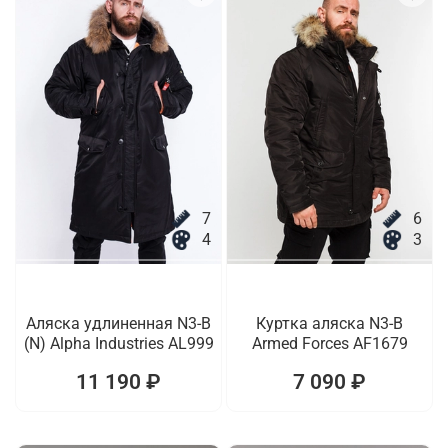
7
6
4
3
Аляска удлиненная N3-B
Куртка аляска N3-B
(N) Alpha Industries AL999
Armed Forces AF1679
11 190 ₽
7 090 ₽