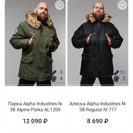
5
11
4
5
Парка Alpha Industries N-
Аляска Alpha Industries N-
3B Alpine Parka AL1200
3B Regular fit 777
12 090 ₽
8 690 ₽