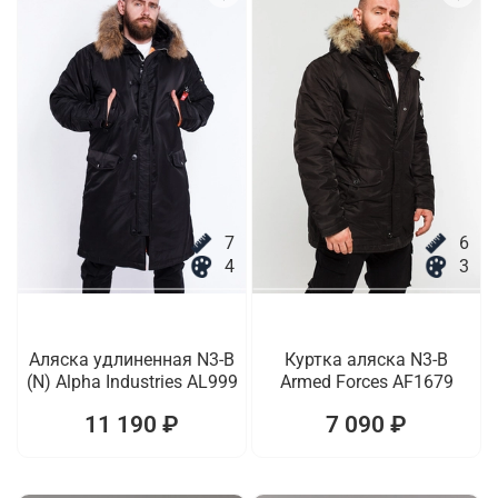
7
6
4
3
Аляска удлиненная N3-B
Куртка аляска N3-B
(N) Alpha Industries AL999
Armed Forces AF1679
11 190 ₽
7 090 ₽