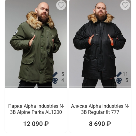
5
11
4
5
Парка Alpha Industries N-
Аляска Alpha Industries N-
3B Alpine Parka AL1200
3B Regular fit 777
12 090 ₽
8 690 ₽