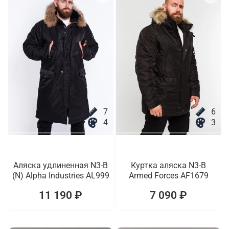
7
6
4
3
Аляска удлиненная N3-B
Куртка аляска N3-B
(N) Alpha Industries AL999
Armed Forces AF1679
11 190 ₽
7 090 ₽