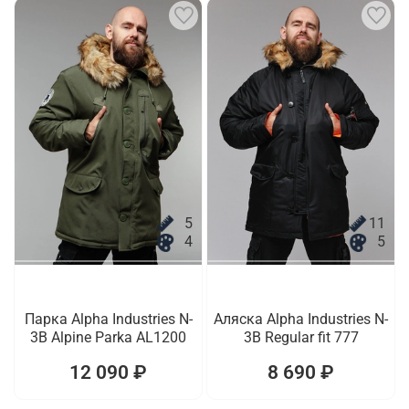
5
11
4
5
Парка Alpha Industries N-
Аляска Alpha Industries N-
3B Alpine Parka AL1200
3B Regular fit 777
12 090 ₽
8 690 ₽