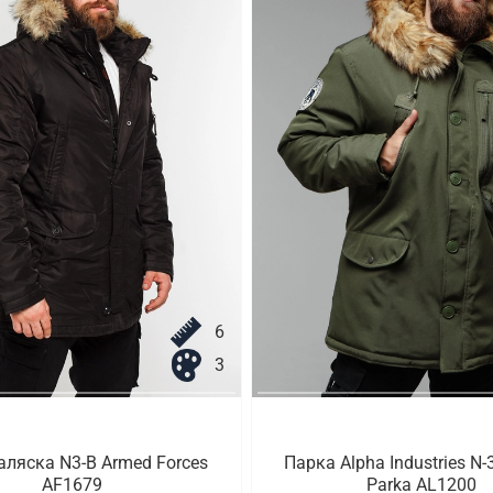
6
3
аляска N3-B Armed Forces
Парка Alpha Industries N-
AF1679
Parka AL1200