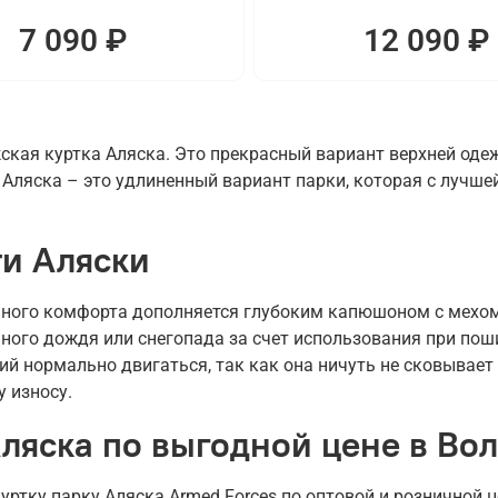
7 090 ₽
12 090 ₽
кая куртка Аляска. Это прекрасный вариант верхней оде
Аляска – это удлиненный вариант парки, которая с лучшей
и Аляски
ного комфорта дополняется глубоким капюшоном с мехом 
ьного дождя или снегопада за счет использования при по
й нормально двигаться, так как она ничуть не сковывает
у износу.
ляска по выгодной цене в Во
ртку парку Аляска Armed Forces по оптовой и розничной 