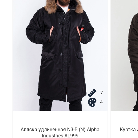
7
4
Аляска удлиненная N3-B (N) Alpha
Куртка 
Industries AL999