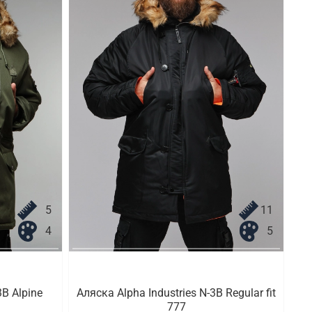
5
11
4
5
3B Alpine
Аляска Alpha Industries N-3B Regular fit
777