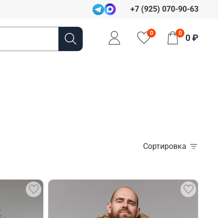
+7 (925) 070-90-63
0
0
0 ₽
Сортировка