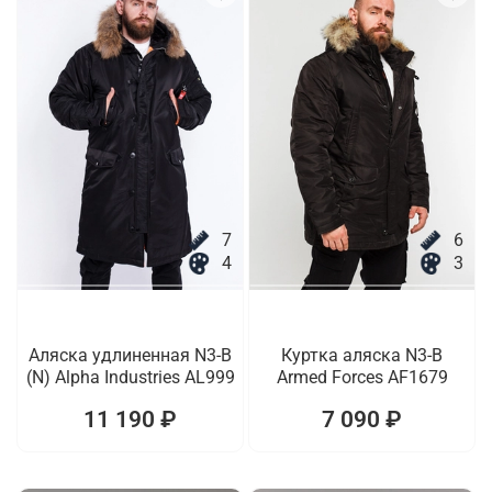
7
6
4
3
Аляска удлиненная N3-B
Куртка аляска N3-B
(N) Alpha Industries AL999
Armed Forces AF1679
11 190 ₽
7 090 ₽