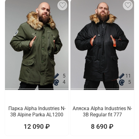
5
11
4
5
Парка Alpha Industries N-
Аляска Alpha Industries N-
3B Alpine Parka AL1200
3B Regular fit 777
12 090 ₽
8 690 ₽